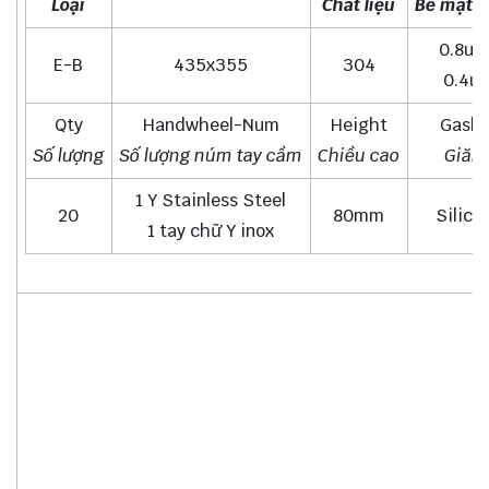
Loại
Chất liệu
Bề mặt t
0.8um
E-B
435x355
304
0.4u
Qty
Handwheel-Num
Height
Gaske
Số lượng
Số lượng núm tay cầm
Chiều cao
Giăn
1 Y Stainless Steel
20
80mm
Silico
1 tay chữ Y inox