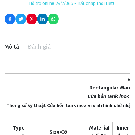
Hỗ trợ online 24/7/365 - Bất chấp thời tiết!
Mô tả
Đánh giá
E-B
Rectangular Manwa
Cửa bồn tank inox vi
Thông số kỹ thuật Cửa bồn tank inox vi sinh hình chữ nhật 
Type
Material
Inner S
Size/Cỡ