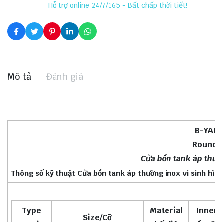
Hỗ trợ online 24/7/365 - Bất chấp thời tiết!
Mô tả
Đánh giá
B-YAB 
Round 
Cửa bồn tank áp thườn
Thông số kỹ thuật Cửa bồn tank áp thường inox vi sinh hìn
Type
Material
Inner 
Size/Cỡ