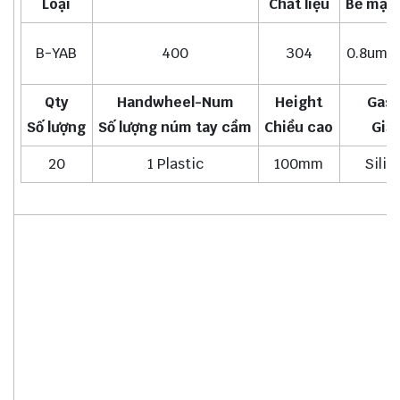
Loại
Chất liệu
Bề mặt 
B-YAB
400
304
0.8um-
Qty
Handwheel-Num
Height
Gask
Số lượng
Số lượng núm tay cầm
Chiều cao
Giă
20
1 Plastic
100mm
Silic