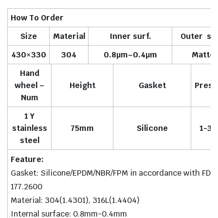
How To Order
Size
Material
Inner surf.
Outer sur
430×330
304
0.8µm~0.4µm
Matte
Hand
wheel –
Height
Gasket
Press
Num
1 Y
stainless
75mm
Silicone
1-3b
steel
Feature:
Gasket: Silicone/EPDM/NBR/FPM in accordance with FDA
177.2600
Material: 304(1.4301), 316L(1.4404)
Internal surface: 0.8mm-0.4mm