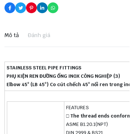
Mô tả
Đánh giá
STAINLESS STEEL PIPE FITTINGS
PHỤ KIỆN REN ĐƯỜNG ỐNG INOX CÔNG NGHIỆP (3)
Elbow 45° (LB 45°) Co cút chếch 45° nối ren trong ino
FEATURES
□ The thread ends conform 
ASME B1.20.1(NPT)
DIN 2999 & BS21