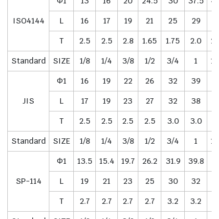
Φ1
13
16
20
24.5
30
37.5
46
ISO4144
L
16
17
19
21
25
29
3
T
2.5
2.5
2.8
1.65
1.75
2.0
2.
Standard
SIZE
1/8
1/4
3/8
1/2
3/4
1
1.
Φ1
16
19
22
26
32
39
4
JIS
L
17
19
23
27
32
38
4
T
2.5
2.5
2.5
2.5
3.0
3.0
3
Standard
SIZE
1/8
1/4
3/8
1/2
3/4
1
1.
Φ1
13.5
15.4
19.7
26.2
31.9
39.8
47
SP-114
L
19
21
23
25
30
32
3
T
2.7
2.7
2.7
2.7
3.2
3.2
3