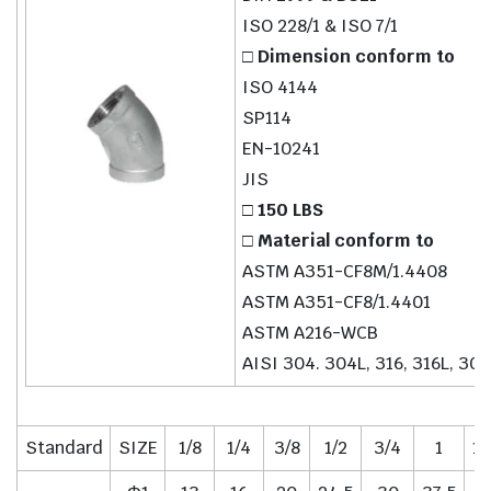
ISO 228/1 & ISO 7/1
□ Dimension conform to
ISO 4144
SP114
EN-10241
JIS
□ 150 LBS
□ Material conform to
ASTM A351-CF8M/1.4408
ASTM A351-CF8/1.4401
ASTM A216-WCB
AISI 304. 304L, 316, 316L, 301
Standard
SIZE
1/8
1/4
3/8
1/2
3/4
1
1.