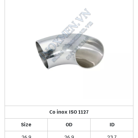
Co inox ISO 1127
Size
OD
ID
26.9
26.9
23.7