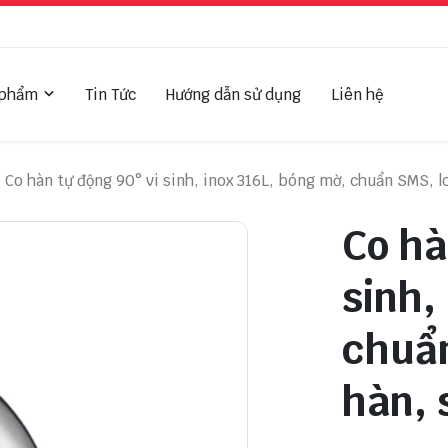
 phẩm
Tin Tức
Hướng dẫn sử dụng
Liên hệ
Co hàn tự động 90° vi sinh, inox 316L, bóng mờ, chuẩn SMS, loạ
Co hà
sinh,
chuẩn
hàn, 