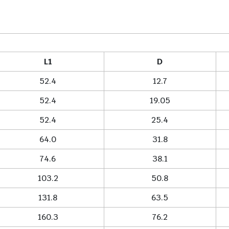
L1
D
52.4
12.7
52.4
19.05
52.4
25.4
64.0
31.8
74.6
38.1
103.2
50.8
131.8
63.5
160.3
76.2