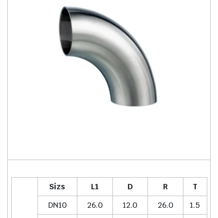
Sizs
L1
D
R
T
DN10
26.0
12.0
26.0
1.5