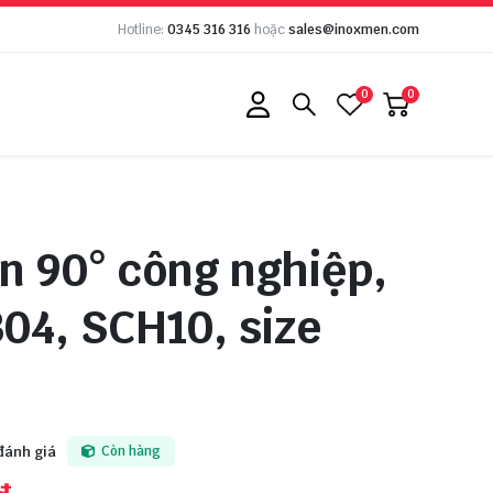
Hotline:
0345 316 316
hoặc
sales@inoxmen.com
0
0
n 90° công nghiệp,
304, SCH10, size
đánh giá
Còn hàng