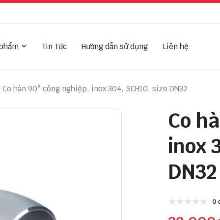
 phẩm
Tin Tức
Hướng dẫn sử dụng
Liên hệ
Co hàn 90° công nghiệp, inox 304, SCH10, size DN32
Co hà
inox 
DN32
0 