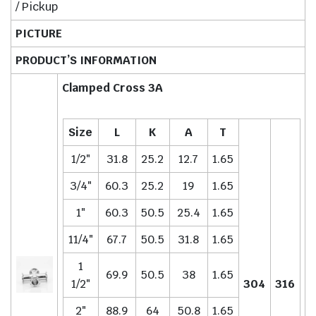
/ Pickup
PICTURE
PRODUCT’S INFORMATION
Clamped Cross 3A
Size
L
K
A
T
1/2″
31.8
25.2
12.7
1.65
3/4″
60.3
25.2
19
1.65
1″
60.3
50.5
25.4
1.65
11/4″
67.7
50.5
31.8
1.65
1
69.9
50.5
38
1.65
1/2″
304
316
2″
88.9
64
50.8
1.65