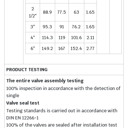
2
88.9
77.5
63
1.65
1/2″
3″
95.3
91
76.2
1.65
4″
114.3
119
101.6
2.11
6″
149.2
167
152.4
2.77
PRODUCT TESTING
The entire valve assembly testing
100% inspection in accordance with the detection of
single
Valve seal test
Testing standards is carried out in accordance with
DIN EN 12266-1
100% of the valves are sealed after installation test