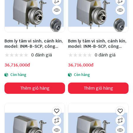
Bơm ly tâm vi sinh, cánh kín,
Bơm ly tâm vi sinh, cánh kín,
model: INM-B-SCP, công
model: INM-B-SCP, công
suất: 7.5kW, lưu lượng:
suất: 7.5kW, lưu lượng:
0 đánh giá
0 đánh giá
40m³/h, cột áp: 24m, đầu
30m³/h, cột áp: 36m, đầu
vào: 63mm, đầu ra: 51mm,
vào: 63mm, đầu ra: 51mm,
36,716,000đ
36,716,000đ
chất liệu inox: 316, động cơ:
chất liệu inox: 316, động cơ:
ABB
ABB
Còn hàng
Còn hàng
Thêm giỏ hàng
Thêm giỏ hàng