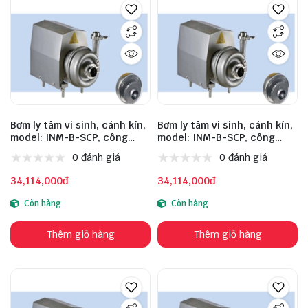
Bơm ly tâm vi sinh, cánh kín,
Bơm ly tâm vi sinh, cánh kín,
model: INM-B-SCP, công
model: INM-B-SCP, công
suất: 5.5kW, lưu lượng:
suất: 5.5kW, lưu lượng:
0 đánh giá
0 đánh giá
30m³/h, cột áp: 24m, đầu
20m³/h, cột áp: 36m, đầu
vào: 63mm, đầu ra: 51mm,
vào: 51mm, đầu ra: 51mm,
34,114,000đ
34,114,000đ
chất liệu inox: 316, động cơ:
chất liệu inox: 316, động cơ:
ABB
ABB
Còn hàng
Còn hàng
Thêm giỏ hàng
Thêm giỏ hàng