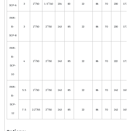
3
2”/50
1.5”/40
234
83
22
86
70
230
173
SCP-6
INM-
B-
3
2”/50
2”/50
243
85
22
86
70
230
173
SCP-8
INM-
B-
4
2”/50
2”/50
243
85
22
86
70
222
173
SCP-
10
INM-
5.5
2”/50
2”/50
243
85
22
86
70
242
167
B-
SCP-
7.5
2.2”/65
2”/50
243
85
22
86
70
242
167
12