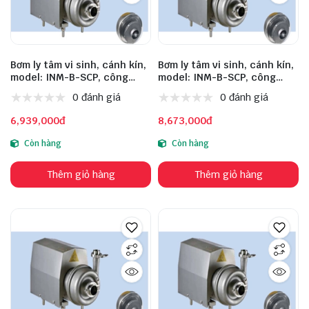
Bơm ly tâm vi sinh, cánh kín,
Bơm ly tâm vi sinh, cánh kín,
model: INM-B-SCP, công
model: INM-B-SCP, công
suất: 0.55kW, lưu lượng:
suất: 0.75kW, lưu lượng:
0 đánh giá
0 đánh giá
1m³/h, cột áp: 14m, đầu vào:
3m³/h, cột áp: 16m, đầu vào:
32mm, đầu ra: 25mm, chất
38mm, đầu ra: 38mm, chất
6,939,000đ
8,673,000đ
liệu inox: 304, động cơ: TW
liệu inox: 304, động cơ: TW
Còn hàng
Còn hàng
Thêm giỏ hàng
Thêm giỏ hàng