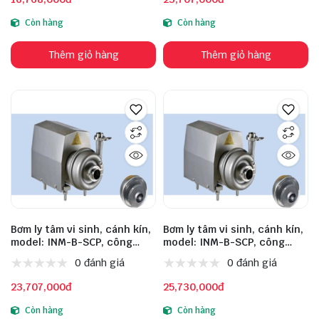
304, động cơ: TW
chất liệu inox: 304, động cơ:
TW
Còn hàng
Còn hàng
Thêm giỏ hàng
Thêm giỏ hàng
Bơm ly tâm vi sinh, cánh kín,
Bơm ly tâm vi sinh, cánh kín,
model: INM-B-SCP, công
model: INM-B-SCP, công
suất: 5.5kW, lưu lượng:
suất: 7.5kW, lưu lượng:
0 đánh giá
0 đánh giá
20m³/h, cột áp: 36m, đầu
40m³/h, cột áp: 24m, đầu
vào: 51mm, đầu ra: 51mm,
vào: 63mm, đầu ra: 51mm,
23,707,000đ
25,730,000đ
chất liệu inox: 304, động cơ:
chất liệu inox: 304, động cơ:
TW
TW
Còn hàng
Còn hàng