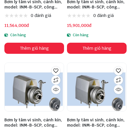
Bơm ly tâm vi sinh, cánh kín,
Bơm ly tâm vi sinh, cánh kín,
model: INM-B-SCP, công
model: INM-B-SCP, công
suất: 2.2kW, lưu lượng: 5m³/h,
suất: 3kW, lưu lượng: 15m³/h,
0 đánh giá
0 đánh giá
cột áp: 32m, đầu vào: 51mm,
cột áp: 24m, đầu vào: 51mm,
đầu ra: 38mm, chất liệu inox:
đầu ra: 38mm, chất liệu inox:
11,564,000đ
15,901,000đ
304, động cơ: TW
304, động cơ: TW
Còn hàng
Còn hàng
Thêm giỏ hàng
Thêm giỏ hàng
Bơm ly tâm vi sinh, cánh kín,
Bơm ly tâm vi sinh, cánh kín,
model: INM-B-SCP, công
model: INM-B-SCP, công
suất: 3kW, lưu lượng: 10m³/h,
suất: 4kW, lưu lượng: 20m³/h,