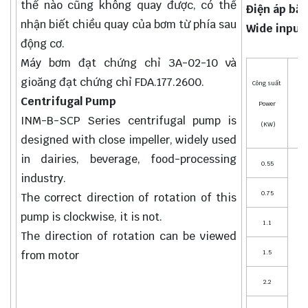
thế nào cũng không quay được, có thể
Điện áp bă
nhận biết chiều quay của bơm từ phía sau
Wide input
động cơ.
Máy bơm đạt chứng chỉ 3A-02-10 và
gioăng đạt chứng chỉ FDA.177.2600.
Công suất
Centrifugal Pump
Power
INM-B-SCP Series centrifugal pump is
(KW)
designed with close impeller, widely used
in dairies, beverage, food-processing
0.55
industry.
0.75
The correct direction of rotation of this
pump is clockwise, it is not.
2
1.1
The direction of rotation can be viewed
3
from motor
1.5
4
2.2