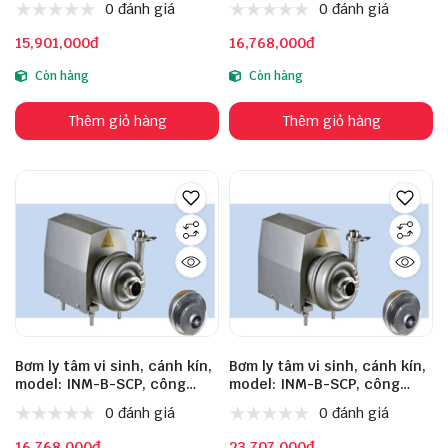
0 đánh giá
0 đánh giá
cột áp: 36m, đầu vào: 51mm,
cột áp: 24m, đầu vào: 51mm,
đầu ra: 38mm, chất liệu inox:
đầu ra: 51mm, chất liệu inox:
15,901,000đ
16,768,000đ
304, động cơ: TW
304, động cơ: TW
Còn hàng
Còn hàng
Thêm giỏ hàng
Thêm giỏ hàng
Bơm ly tâm vi sinh, cánh kín,
Bơm ly tâm vi sinh, cánh kín,
model: INM-B-SCP, công
model: INM-B-SCP, công
suất: 4kW, lưu lượng: 15m³/h,
suất: 5.5kW, lưu lượng:
0 đánh giá
0 đánh giá
cột áp: 36m, đầu vào: 51mm,
30m³/h, cột áp: 24m, đầu
đầu ra: 51mm, chất liệu inox:
vào: 63mm, đầu ra: 51mm,
16,768,000đ
23,707,000đ