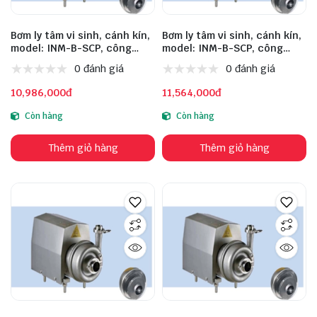
Bơm ly tâm vi sinh, cánh kín,
Bơm ly tâm vi sinh, cánh kín,
model: INM-B-SCP, công
model: INM-B-SCP, công
suất: 1.5kW, lưu lượng: 5m³/h,
suất: 2.2kW, lưu lượng:
0 đánh giá
0 đánh giá
cột áp: 24m, đầu vào: 51mm,
10m³/h, cột áp: 24m, đầu vào:
đầu ra: 38mm, chất liệu inox:
51mm, đầu ra: 38mm, chất
10,986,000đ
11,564,000đ
304, động cơ: TW
liệu inox: 304, động cơ: TW
Còn hàng
Còn hàng
Thêm giỏ hàng
Thêm giỏ hàng