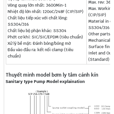
Max. rev: 36
Vòng quay lớn nhất: 3600Min-1
Max. Working
Nhiệt độ lớn nhất: 120oC/248F (CIP/SIP)
(CIP/SIP)
Chất liệu tiếp xúc với chất lỏng:
Material in c
SS304/316
SS304/316
Chất liệu bộ phận khác: SS304
Other parts:
Phớt cơ khí: SIC/SIC/EPDM (tiêu chuẩn)
Mechanical s
Xử lý bề mặt: Đánh bóng/bóng mờ
Surface finish
Đầu vào đầu ra: kết nối clamp (tiêu
Inlet and Out
chuẩn)
(Standard)
Thuyết minh model bơm ly tâm cánh kín
Sanitary type Pump Model explaination