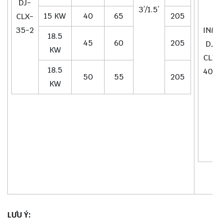
DJ-
3’/1.5’
15 KW
40
65
205
CLX-
35-2
INM
18.5
45
60
205
DJ-
KW
CLX
18.5
40-
50
55
205
KW
LƯU Ý: