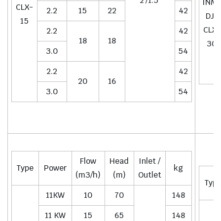
2’/1.5’
INM-
CLX-
2.2
15
22
42
DJ-
15
CLX-
2.2
42
18
18
30
3.0
54
2.2
42
20
16
3.0
54
Flow
Head
Inlet /
Type
Power
kg
(m3/h)
(m)
Outlet
Typ
11KW
10
70
148
11 KW
15
65
148