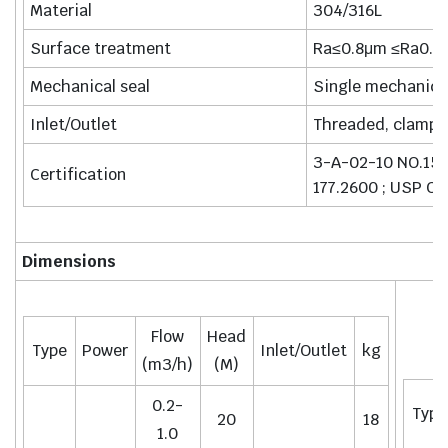
Material
304/316L
Surface treatment
Ra≤0.8μm ≤Ra0.6
Mechanical seal
Single mechanical
Inlet/Outlet
Threaded, clamped
3-A-02-10 NO.157
Certification
177.2600 ; USP CL
Dimensions
Flow
Head
Type
Power
Inlet/Outlet
kg
(m3/h)
(M)
0.2-
Type
20
18
1.0