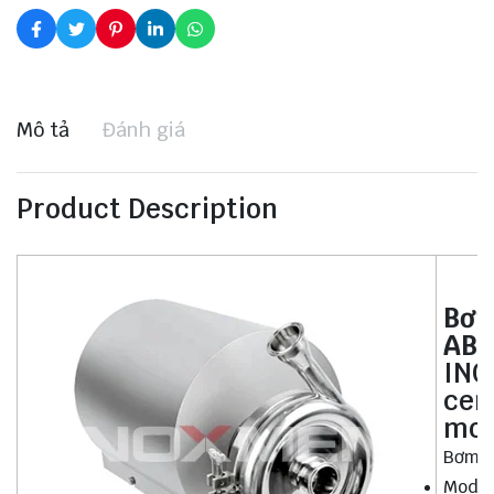
Mô tả
Đánh giá
Product Description
Bơm
AB
IN
cen
mot
Bơm l
Model