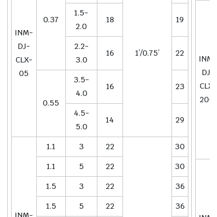
1.5-
0.37
18
19
2.0
INM-
DJ-
2.2-
16
1’/0.75’
22
INM-
CLX-
3.0
DJ-
05
3.5-
CLX-
16
23
4.0
20-1
0.55
4.5-
14
29
5.0
1.1
3
22
30
1.1
5
22
30
1.5
3
22
36
1.5
5
22
36
INM-