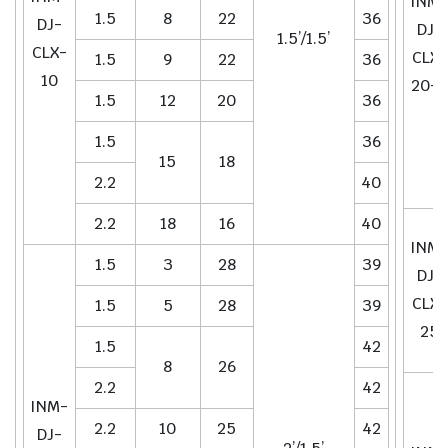
INM-
1.5
8
22
36
DJ-
DJ-
1.5’/1.5’
CLX-
CLX-
1.5
9
22
36
10
20-2
1.5
12
20
36
1.5
36
15
18
2.2
40
2.2
18
16
40
INM-
1.5
3
28
39
DJ-
CLX-
1.5
5
28
39
25
1.5
42
8
26
2.2
42
INM-
2.2
10
25
42
DJ-