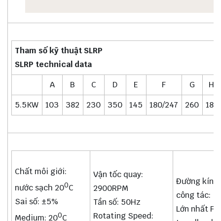
Tham số kỹ thuật
SLRP
SLRP technical data
A
B
C
D
E
F
G
H
5.5KW
103
382
230
350
145
180/247
260
181
Chất môi giới:
Vận tốc quay:
Đường kính
0
nước sạch 20
C
2900RPM
công tác:
Sai số: ±5%
Tần số: 50Hz
Lớn nhất F 
Rotating Speed:
0
Medium: 20
C