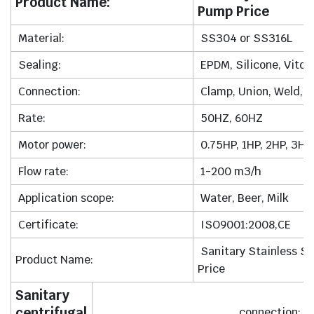
Product Name:
Pump Price
Material:
SS304 or SS316L
Sealing:
EPDM, Silicone, Viton
Connection:
Clamp, Union, Weld, e
Rate:
50HZ, 60HZ
Motor power:
0.75HP, 1HP, 2HP, 3HP,
Flow rate:
1-200 m3/h
Application scope:
Water, Beer, Milk
Certificate:
ISO9001:2008,CE
Sanitary Stainless St
Product Name:
Price
Sanitary
centrifugal
connection: t