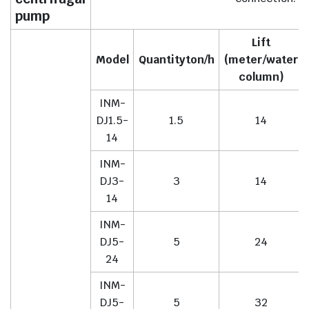
pump
Lift
Model
Quantityton/h
(meter/water
column)
INM-
DJ1.5-
1.5
14
14
INM-
DJ3-
3
14
14
INM-
DJ5-
5
24
24
INM-
DJ5-
5
32