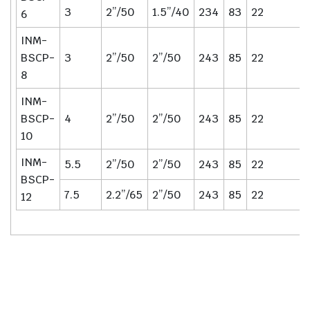
3
2”/50
1.5”/40
234
83
22
6
INM-
BSCP-
3
2”/50
2”/50
243
85
22
8
INM-
BSCP-
4
2”/50
2”/50
243
85
22
10
INM-
5.5
2”/50
2”/50
243
85
22
BSCP-
7.5
2.2”/65
2”/50
243
85
22
12