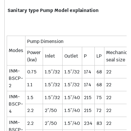
Sanitary type Pump Model explaination
Pump Dimension
Modes
Power
Mechanica
Inlet
Outlet
P
LP
(kw)
seal size
INM-
0.75
1.5”/32
1.5”/32
174
68
22
BSCP-
1.1
1.5”/32
1.5”/32
174
68
22
2
INM-
1.5
1.5”/32
1.5”/40
215
75
22
BSCP-
2.2
2”/50
1.5”/40
215
72
22
4
INM-
2.2
2”/50
1.5”/40
234
83
22
BSCP-