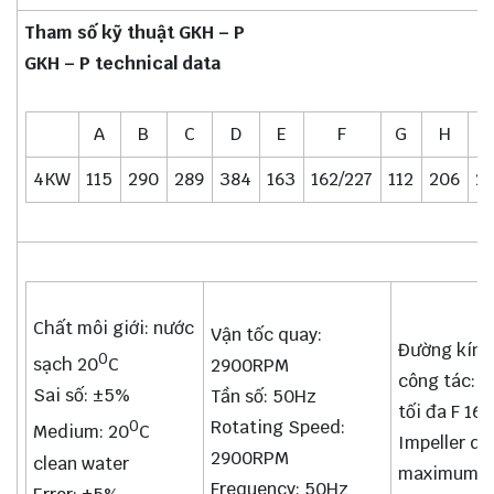
Tham số kỹ thuật GKH – P
GKH – P technical data
A
B
C
D
E
F
G
H
4KW
115
290
289
384
163
162/227
112
206
2
Chất môi giới: nước
Vận tốc quay:
Đường kính
0
sạch 20
C
2900RPM
công tác:
Sai số: ±5%
Tần số: 50Hz
tối đa F 16
Rotating Speed:
0
Medium: 20
C
Impeller di
2900RPM
clean water
maximum F
Frequency: 50Hz