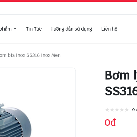
 phẩm
Tin Tức
Hướng dẫn sử dụng
Liên hệ
ơm bia inox SS316 Inox Men
Bơm l
SS316
0 
0đ