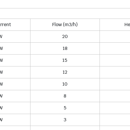
rrent
Flow (m3/h)
He
W
20
KW
18
KW
15
KW
12
KW
10
KW
8
KW
5
KW
3