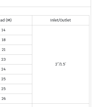
ad (M)
Inlet/Outlet
14
18
21
23
2”/1.5’
24
25
25
26