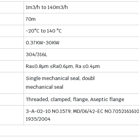
1m3/h to 140m3/h
70m
-20°C to 140 °C
0.37KW-30KW
304/316L
Ra≤0.8μm ≤Ra0.6μm, Ra ≤0.4μm
Single mechanical seal, doubl
mechanical seal
Threaded, clamped, flange, Aseptic flange
3-A-02-10 NO.1579; MD/06/42-EC NO.70521616101
1935/2004