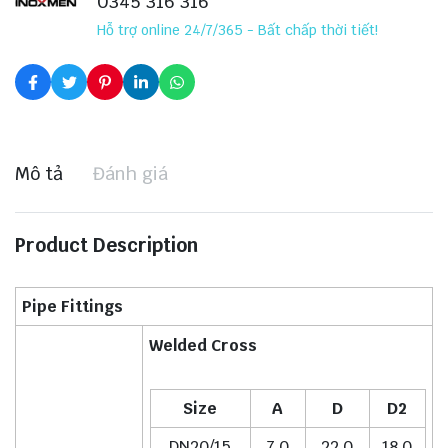
0345 316 316
Hỗ trợ online 24/7/365 - Bất chấp thời tiết!
Mô tả
Đánh giá
Product Description
Pipe Fittings
Welded Cross
Size
A
D
D2
DN20/15
7.0
22.0
18.0