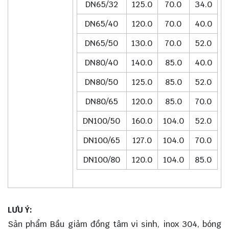
DN65/32
125.0
70.0
34.0
DN65/40
120.0
70.0
40.0
DN65/50
130.0
70.0
52.0
DN80/40
140.0
85.0
40.0
DN80/50
125.0
85.0
52.0
DN80/65
120.0
85.0
70.0
DN100/50
160.0
104.0
52.0
DN100/65
127.0
104.0
70.0
DN100/80
120.0
104.0
85.0
LƯU Ý:
Sản phẩm Bầu giảm đồng tâm vi sinh, inox 304, bóng