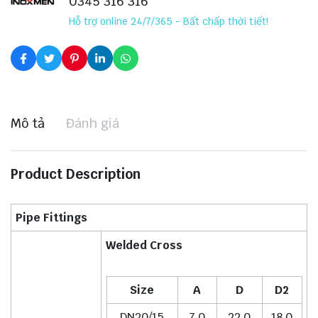
0345 316 316
Hỗ trợ online 24/7/365 - Bất chấp thời tiết!
Mô tả
Đánh giá
Product Description
Pipe Fittings
Welded Cross
Size
A
D
D2
DN20/15
7.0
22.0
18.0