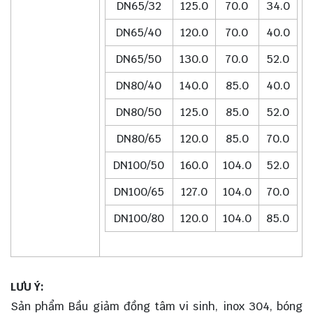
DN65/32
125.0
70.0
34.0
DN65/40
120.0
70.0
40.0
DN65/50
130.0
70.0
52.0
DN80/40
140.0
85.0
40.0
DN80/50
125.0
85.0
52.0
DN80/65
120.0
85.0
70.0
DN100/50
160.0
104.0
52.0
DN100/65
127.0
104.0
70.0
DN100/80
120.0
104.0
85.0
LƯU Ý:
Sản phẩm Bầu giảm đồng tâm vi sinh, inox 304, bóng