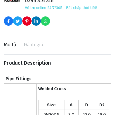
0345 316 316
Hỗ trợ online 24/7/365 - Bất chấp thời tiết!
Mô tả
Đánh giá
Product Description
Pipe Fittings
Welded Cross
Size
A
D
D2
DN20/15
7.0
22.0
18.0