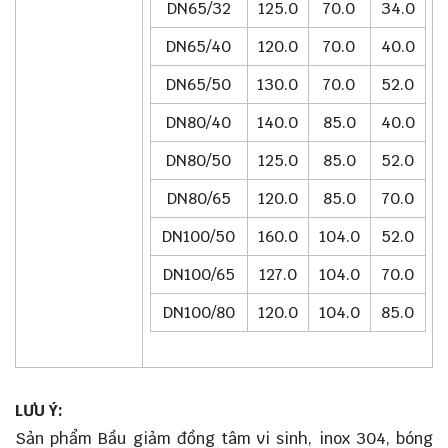
DN65/32
125.0
70.0
34.0
DN65/40
120.0
70.0
40.0
DN65/50
130.0
70.0
52.0
DN80/40
140.0
85.0
40.0
DN80/50
125.0
85.0
52.0
DN80/65
120.0
85.0
70.0
DN100/50
160.0
104.0
52.0
DN100/65
127.0
104.0
70.0
DN100/80
120.0
104.0
85.0
LƯU Ý:
Sản phẩm Bầu giảm đồng tâm vi sinh, inox 304, bóng