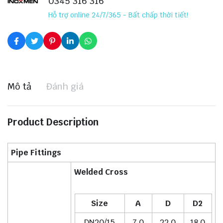
0345 316 316
Hỗ trợ online 24/7/365 - Bất chấp thời tiết!
Mô tả
Đánh giá
Product Description
Pipe Fittings
Welded Cross
Size
A
D
D2
DN20/15
7.0
22.0
18.0