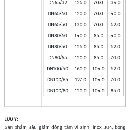
DN65/32
125.0
70.0
34.0
DN65/40
120.0
70.0
40.0
DN65/50
130.0
70.0
52.0
DN80/40
140.0
85.0
40.0
DN80/50
125.0
85.0
52.0
DN80/65
120.0
85.0
70.0
DN100/50
160.0
104.0
52.0
DN100/65
127.0
104.0
70.0
DN100/80
120.0
104.0
85.0
LƯU Ý:
Sản phẩm Bầu giảm đồng tâm vi sinh, inox 304, bóng