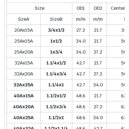
Size
OD1
OD2
Center t
SzeA
SizeB
m/m
m/m
H
20Ax15A
3/4x1/2
27.2
21.7
38.
25Ax15A
1x1/2
34.0
21.7
50.
25Ax20A
1x3/4
34.0
27.2
50.
32Ax15A
1.1/4x1/2
42.7
21.7
50.
32Ax20A
1.1/4x3/4
42.7
27.2
50.
32Ax25A
1.1/4x1
42.7
34.0
50.
40Ax15A
1.1/2x1/2
48.6
21.7
63.
40Ax20A
1.1/2x3/4
48.6
27.2
63.
40Ax25A
1.1/2x1
48.6
34.0
63.
40Ax32A
1.1/2x1.1/4
48.6
42.7
63.