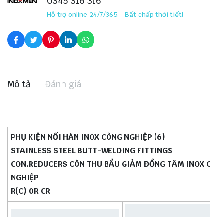
0345 316 316
Hỗ trợ online 24/7/365 - Bất chấp thời tiết!
Mô tả
Đánh giá
P
HỤ KIỆN NỐI HÀN INOX CÔNG NGHIỆP (6)
STAINLESS STEEL BUTT-WELDING FITTINGS
CON.REDUCERS CÔN THU BẦU GIẢM ĐỒNG TÂM INOX C
NGHIỆP
R(C) 0R CR