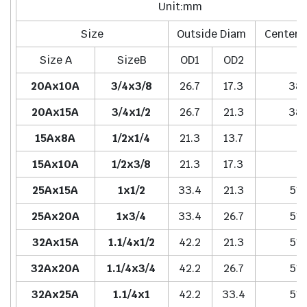
Unit:mm
Size
Outside Diam
Center 
Size A
SizeB
OD1
OD2
H
20Ax10A
3/4x3/8
26.7
17.3
38.
20Ax15A
3/4x1/2
26.7
21.3
38.
15Ax8A
1/2x1/4
21.3
13.7
-
15Ax10A
1/2x3/8
21.3
17.3
-
25Ax15A
1x1/2
33.4
21.3
51.
25Ax20A
1x3/4
33.4
26.7
51.
32Ax15A
1.1/4x1/2
42.2
21.3
51.
32Ax20A
1.1/4x3/4
42.2
26.7
51.
32Ax25A
1.1/4x1
42.2
33.4
51.