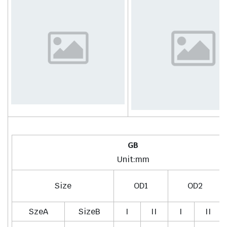
GB
Unit:mm
Size
OD1
OD2
SzeA
SizeB
I
II
I
II