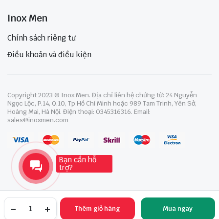
Inox Men
Chính sách riêng tư
Điều khoản và điều kiện
Copyright 2023 © Inox Men. Địa chỉ liên hệ chứng từ: 24 Nguyễn
Ngọc Lộc, P.14, Q.10, Tp Hồ Chí Minh hoặc 989 Tam Trinh, Yên Sở,
Hoàng Mai, Hà Nội. Điện thoại: 0345316316. Email:
sales@inoxmen.com
Bạn cần hỗ
trợ?
Thêm giỏ hàng
Mua ngay
TRANG CHỦ
YÊU THÍCH
TÀI KHOẢN
NGÀNH HÀNG