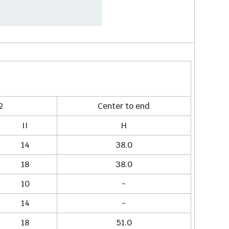
2
Center to end
II
H
14
38.0
18
38.0
10
-
14
-
18
51.0