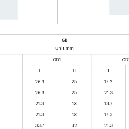
GB
Unit:mm
OD1
OD
I
II
I
26.9
25
17.3
26.9
25
21.3
21.3
18
13.7
21.3
18
17.3
33.7
32
21.3