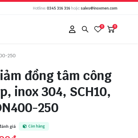
Hotline:
0345 316 316
hoặc
sales@inoxmen.com
0
0
400-250
giảm đồng tâm công
p, inox 304, SCH10,
 DN400-250
đánh giá
Còn hàng